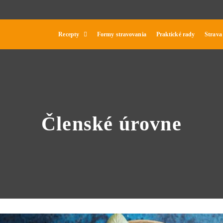
Recepty
Formy stravovania
Praktické rady
Strava
Členské úrovne