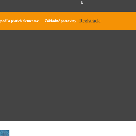
Registrácia
 podľa piatich elementov
Základné potraviny