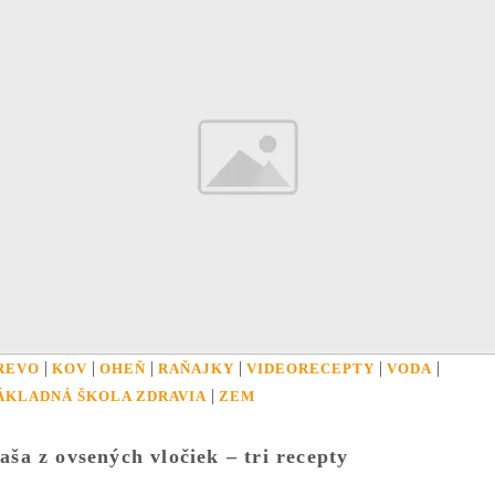
|
|
|
|
|
|
REVO
KOV
OHEŇ
RAŇAJKY
VIDEORECEPTY
VODA
|
ÁKLADNÁ ŠKOLA ZDRAVIA
ZEM
aša z ovsených vločiek – tri recepty