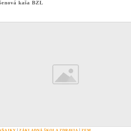
šenová kaša BZL
|
|
AŇAJKY
ZÁKLADNÁ ŠKOLA ZDRAVIA
ZEM