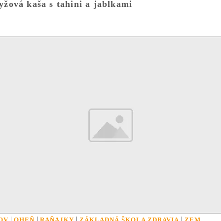
yžová kaša s tahini a jablkami
|
|
|
|
OV
OHEŇ
RAŇAJKY
ZÁKLADNÁ ŠKOLA ZDRAVIA
ZEM