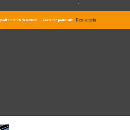
Registrácia
 podľa piatich elementov
Základné potraviny