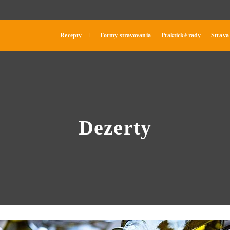
Recepty
Formy stravovania
Praktické rady
Strava
Dezerty