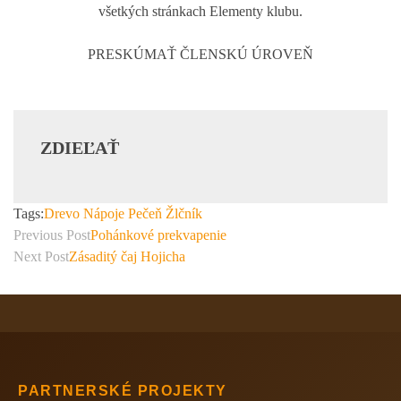
všetkých stránkach Elementy klubu.
PRESKÚMAŤ ČLENSKÚ ÚROVEŇ
ZDIEĽAŤ
Tags:
Drevo
Nápoje
Pečeň
Žlčník
Previous Post
Pohánkové prekvapenie
Next Post
Zásaditý čaj Hojicha
PARTNERSKÉ PROJEKTY