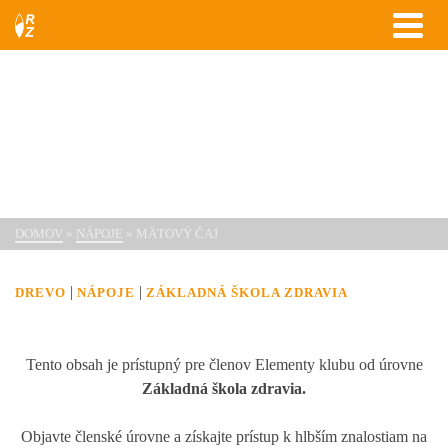
Mätový čaj
DOMOV
»
NÁPOJE
»
MÄTOVÝ ČAJ
|
|
DREVO
NÁPOJE
ZÁKLADNÁ ŠKOLA ZDRAVIA
Tento obsah je prístupný pre členov Elementy klubu od úrovne
Základná škola zdravia.
Objavte členské úrovne a získajte prístup k hlbším znalostiam na