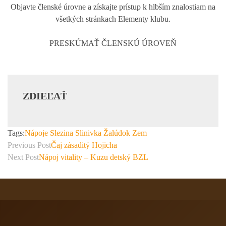
Objavte členské úrovne a získajte prístup k hlbším znalostiam na
všetkých stránkach Elementy klubu.
PRESKÚMAŤ ČLENSKÚ ÚROVEŇ
ZDIEĽAŤ
Tags:
Nápoje
Slezina
Slinivka
Žalúdok
Zem
Previous Post
Čaj zásaditý Hojicha
Next Post
Nápoj vitality – Kuzu detský BZL