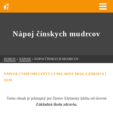
Nápoj čínskych mudrcov
DOMOV
»
NÁPOJE
»
NÁPOJ ČÍNSKYCH MUDRCOV
|
|
|
NÁPOJE
VIDEORECEPTY
ZÁKLADNÁ ŠKOLA ZDRAVIA
ZEM
Tento obsah je prístupný pre členov Elementy klubu od úrovne
Základná škola zdravia.