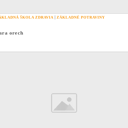
|
ÁKLADNÁ ŠKOLA ZDRAVIA
ZÁKLADNÉ POTRAVINY
ara orech