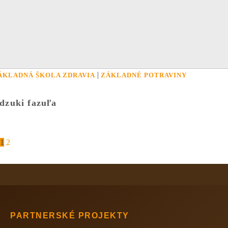
|
ÁKLADNÁ ŠKOLA ZDRAVIA
ZÁKLADNÉ POTRAVINY
dzuki fazuľa
1
2
PARTNERSKÉ PROJEKTY