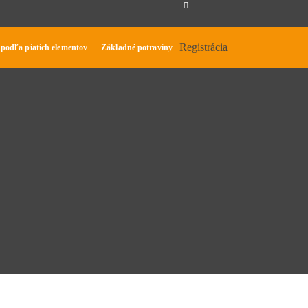
Registrácia
 podľa piatich elementov
Základné potraviny