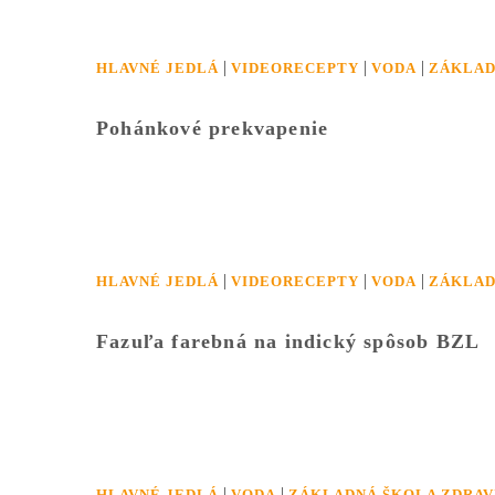
|
|
|
HLAVNÉ JEDLÁ
VIDEORECEPTY
VODA
ZÁKLAD
Pohánkové prekvapenie
|
|
|
HLAVNÉ JEDLÁ
VIDEORECEPTY
VODA
ZÁKLAD
Fazuľa farebná na indický spôsob BZL
|
|
HLAVNÉ JEDLÁ
VODA
ZÁKLADNÁ ŠKOLA ZDRAV