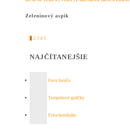
Zeleninový aspik
1
2
3
4
5
NAJČÍTANEJŠIE
Fava fazuľa
Tempehové guličky
Fytochemikálie