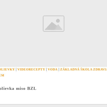
|
|
|
OLIEVKY
VIDEORECEPTY
VODA
ZÁKLADNÁ ŠKOLA ZDRAVI
EM
olievka miso BZL