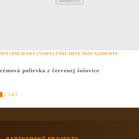
|
|
|
HEŇ
POLIEVKY
VODA
ZÁKLADNÁ ŠKOLA ZDRAVIA
rémová polievka z červenej šošovice
1
2
3
4
5