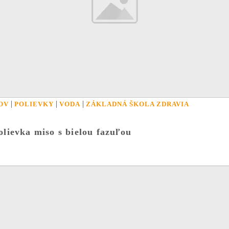
|
|
|
OV
POLIEVKY
VODA
ZÁKLADNÁ ŠKOLA ZDRAVIA
olievka miso s bielou fazuľou