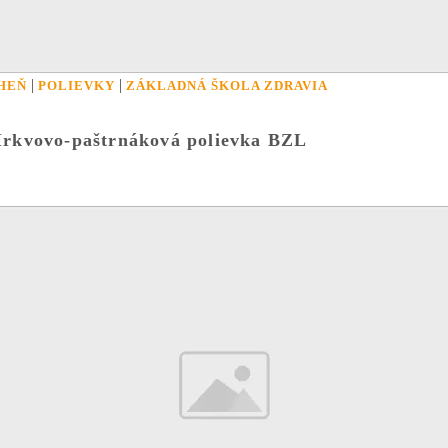
|
|
HEŇ
POLIEVKY
ZÁKLADNÁ ŠKOLA ZDRAVIA
rkvovo-paštrnáková polievka BZL