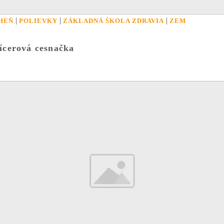
|
|
|
HEŇ
POLIEVKY
ZÁKLADNÁ ŠKOLA ZDRAVIA
ZEM
ícerová cesnačka