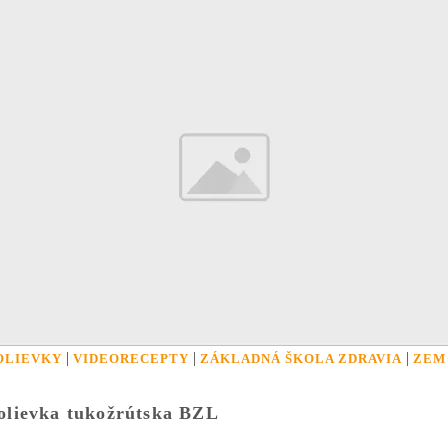
|
|
|
OLIEVKY
VIDEORECEPTY
ZÁKLADNÁ ŠKOLA ZDRAVIA
ZEM
olievka tukožrútska BZL