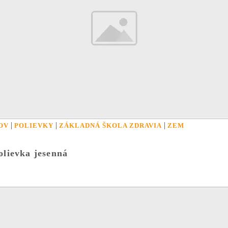
|
|
|
OV
POLIEVKY
ZÁKLADNÁ ŠKOLA ZDRAVIA
ZEM
olievka jesenná