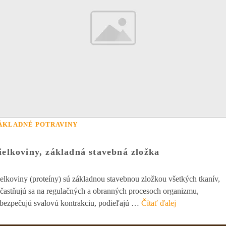
ÁKLADNÉ POTRAVINY
ielkoviny, základná stavebná zložka
elkoviny (proteíny) sú základnou stavebnou zložkou všetkých tkanív,
častňujú sa na regulačných a obranných procesoch organizmu,
bezpečujú svalovú kontrakciu, podieľajú …
Čítať ďalej