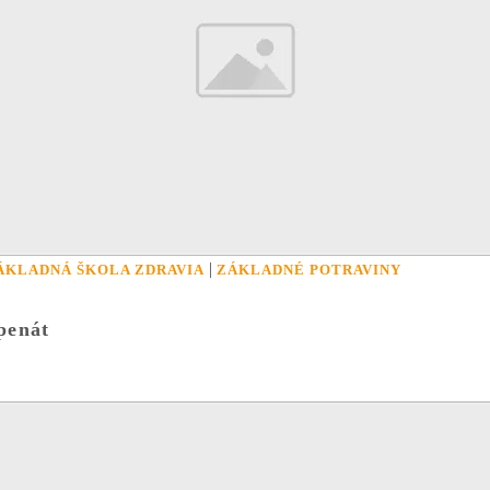
|
ÁKLADNÁ ŠKOLA ZDRAVIA
ZÁKLADNÉ POTRAVINY
penát