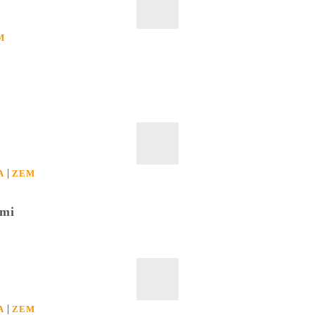
M
|
A
ZEM
kmi
|
A
ZEM