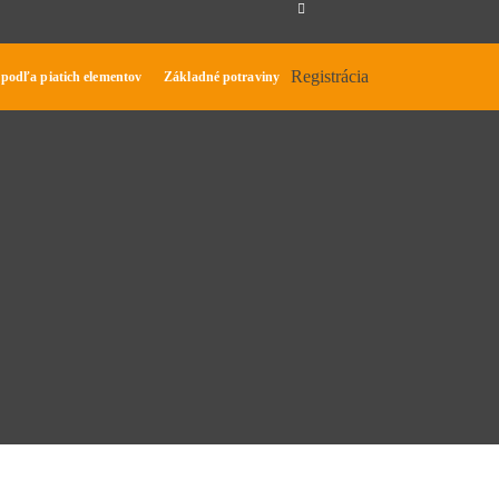
Registrácia
 podľa piatich elementov
Základné potraviny