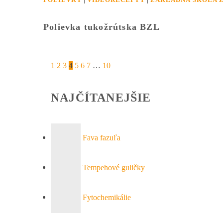
Polievka tukožrútska BZL
1
2
3
4
5
6
7
…
10
NAJČÍTANEJŠIE
Fava fazuľa
Tempehové guličky
Fytochemikálie