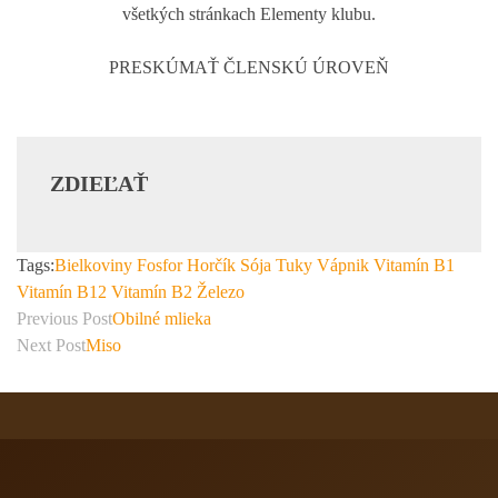
všetkých stránkach Elementy klubu.
PRESKÚMAŤ ČLENSKÚ ÚROVEŇ
ZDIEĽAŤ
Tags:
Bielkoviny
Fosfor
Horčík
Sója
Tuky
Vápnik
Vitamín B1
Vitamín B12
Vitamín B2
Železo
Previous Post
Obilné mlieka
Next Post
Miso