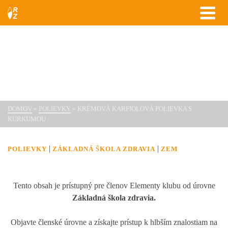
Krémová karfiolová polievka
s kurkumou
DOMOV
»
POLIEVKY
»
KRÉMOVÁ KARFIOLOVÁ POLIEVKA S
KURKUMOU
|
|
POLIEVKY
ZÁKLADNÁ ŠKOLA ZDRAVIA
ZEM
Tento obsah je prístupný pre členov Elementy klubu od úrovne
Základná škola zdravia.
Objavte členské úrovne a získajte prístup k hlbším znalostiam na