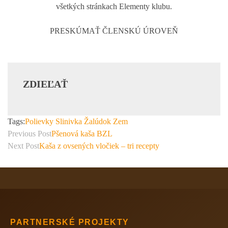
všetkých stránkach Elementy klubu.
PRESKÚMAŤ ČLENSKÚ ÚROVEŇ
ZDIEĽAŤ
Tags:
Polievky
Slinivka
Žalúdok
Zem
Previous Post
Pšenová kaša BZL
Next Post
Kaša z ovsených vločiek – tri recepty
PARTNERSKÉ PROJEKTY