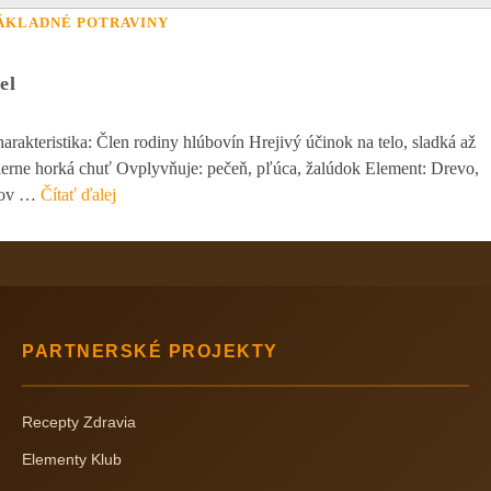
ÁKLADNÉ POTRAVINY
el
arakteristika: Člen rodiny hlúbovín Hrejivý účinok na telo, sladká až
erne horká chuť Ovplyvňuje: pečeň, pľúca, žalúdok Element: Drevo,
ov …
Čítať ďalej
PARTNERSKÉ PROJEKTY
Recepty Zdravia
Elementy Klub