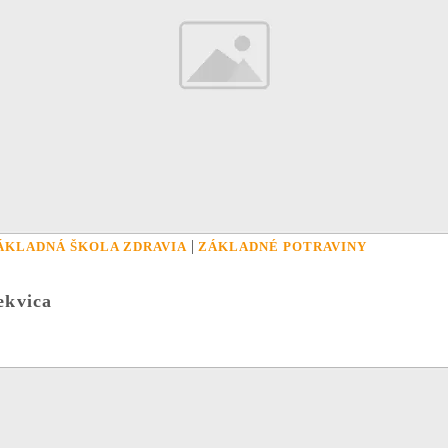
|
ÁKLADNÁ ŠKOLA ZDRAVIA
ZÁKLADNÉ POTRAVINY
ekvica