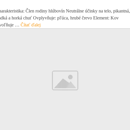
arakteristika: Člen rodiny hlúbovín Neutrálne účinky na telo, pikantná,
adká a horká chuť Ovplyvňuje: pľúca, hrubé črevo Element: Kov
voľňuje …
Čítať ďalej