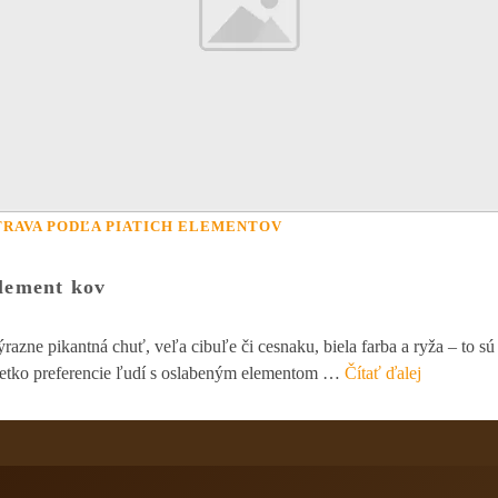
TRAVA PODĽA PIATICH ELEMENTOV
lement kov
razne pikantná chuť, veľa cibuľe či cesnaku, biela farba a ryža – to sú
etko preferencie ľudí s oslabeným elementom …
Čítať ďalej