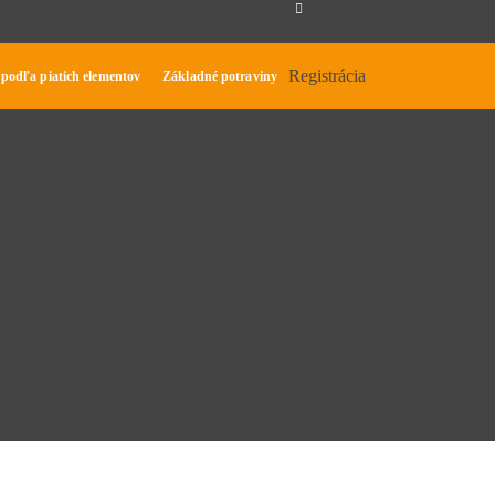
Registrácia
 podľa piatich elementov
Základné potraviny