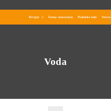
Recepty
Formy stravovania
Praktické rady
Strava
Voda