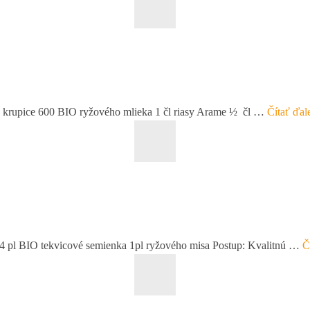
ej krupice 600 BIO ryžového mlieka 1 čl riasy Arame ½ čl …
Čítať ďal
e 4 pl BIO tekvicové semienka 1pl ryžového misa Postup: Kvalitnú …
Č