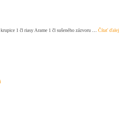
j krupice 1 čl riasy Arame 1 čl sušeného zázvoru …
Čítať ďalej
i