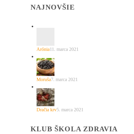
NAJNOVŠIE
Arónia
11. marca 2021
Moruša
7. marca 2021
Dračia krv
5. marca 2021
KLUB ŠKOLA ZDRAVIA