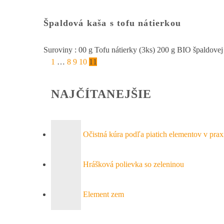
Špaldová kaša s tofu nátierkou
Suroviny : 00 g Tofu nátierky (3ks) 200 g BIO špaldove
1
…
8
9
10
11
NAJČÍTANEJŠIE
Očistná kúra podľa piatich elementov v prax
Hrášková polievka so zeleninou
Element zem