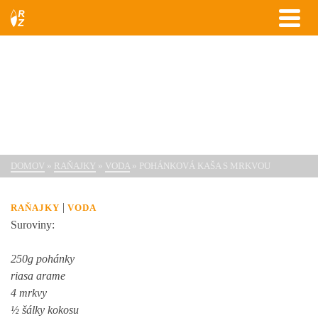
Pohánková kaša s mrkvou
DOMOV
»
RAŇAJKY
»
VODA
»
POHÁNKOVÁ KAŠA S MRKVOU
|
RAŇAJKY
VODA
Suroviny:
250g pohánky
riasa arame
4 mrkvy
½ šálky kokosu