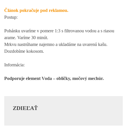
Článok pokračuje pod reklamou.
Postup:
Pohánku uvaríme v pomere 1:3 s filtrovanou vodou a s riasou
arame. Varíme 30 minút.
Mrkvu nastrúhame najemno a ukladáme na uvarenú kašu.
Dozdobíme kokosom.
Informácia:
Podporuje element Voda – obličky, močový mechúr.
ZDIEĽAŤ