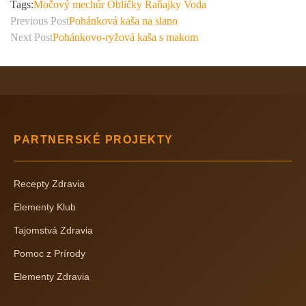
Tags:
Močový mechúr
Obličky
Raňajky
Voda
Previous Post
Pohánková kaša na slano
Next Post
Pohánkovo-ryžová kaša s makom
PARTNERSKÉ PROJEKTY
Recepty Zdravia
Elementy Klub
Tajomstvá Zdravia
Pomoc z Prírody
Elementy Zdravia