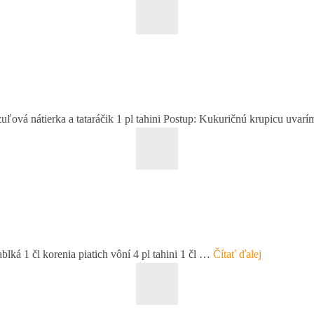
zuľová nátierka a tataráčik 1 pl tahini Postup: Kukuričnú krupicu uva
lká 1 čl korenia piatich vôní 4 pl tahini 1 čl …
Čítať ďalej