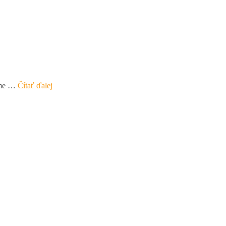
ríme …
Čítať ďalej