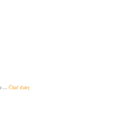
ého …
Čítať ďalej