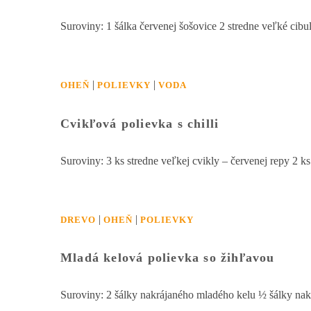
Suroviny: 1 šálka červenej šošovice 2 stredne veľké ci
|
|
OHEŇ
POLIEVKY
VODA
Cvikľová polievka s chilli
Suroviny: 3 ks stredne veľkej cvikly – červenej repy 2 k
|
|
DREVO
OHEŇ
POLIEVKY
Mladá kelová polievka so žihľavou
Suroviny: 2 šálky nakrájaného mladého kelu ½ šálky nak