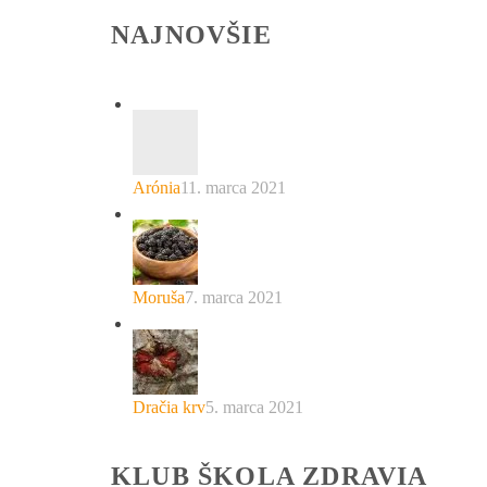
NAJNOVŠIE
Arónia
11. marca 2021
Moruša
7. marca 2021
Dračia krv
5. marca 2021
KLUB ŠKOLA ZDRAVIA