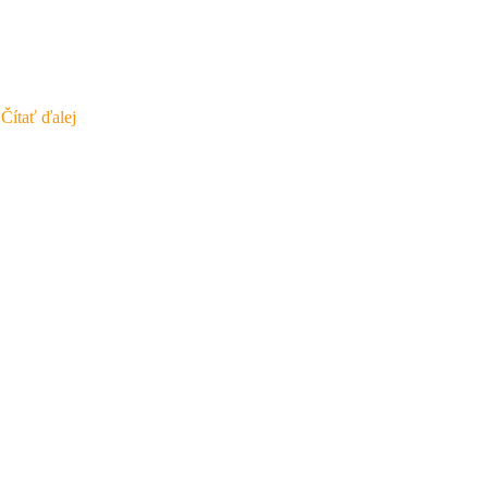
…
Čítať ďalej