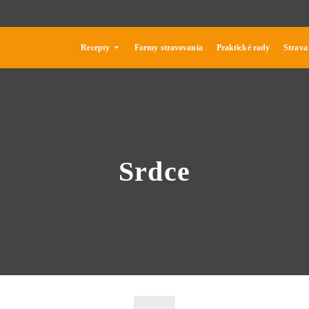
Recepty
Formy stravovania
Praktické rady
Strava
Srdce