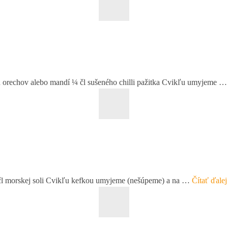
ch orechov alebo mandí ¼ čl sušeného chilli pažitka Cvikľu umyjeme 
/2 čl morskej soli Cvikľu kefkou umyjeme (nešúpeme) a na …
Čítať ďalej