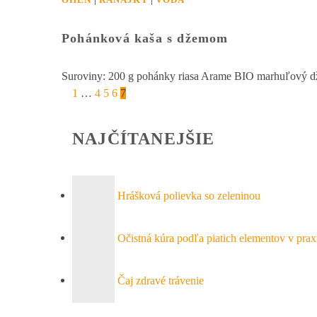
Pohánková kaša s džemom
Suroviny: 200 g pohánky riasa Arame BIO marhuľový dž
1
…
4
5
6
7
NAJČÍTANEJŠIE
Hrášková polievka so zeleninou
Očistná kúra podľa piatich elementov v prax
Čaj zdravé trávenie