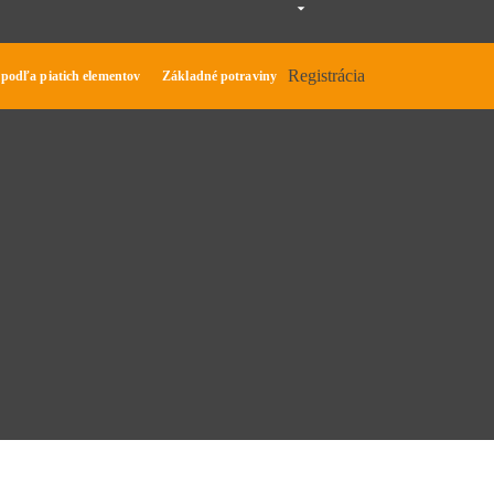
Registrácia
 podľa piatich elementov
Základné potraviny