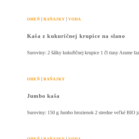
|
|
OHEŇ
RAŇAJKY
VODA
Kaša z kukuričnej krupice na slano
Suroviny: 2 šálky kukuřičnej krupice 1 čl riasy Arame fa
|
OHEŇ
RAŇAJKY
Jumbo kaša
Suroviny: 150 g Jumbo hrozienok 2 stredne veľké BIO jab
|
|
OHEŇ
RAŇAJKY
VODA