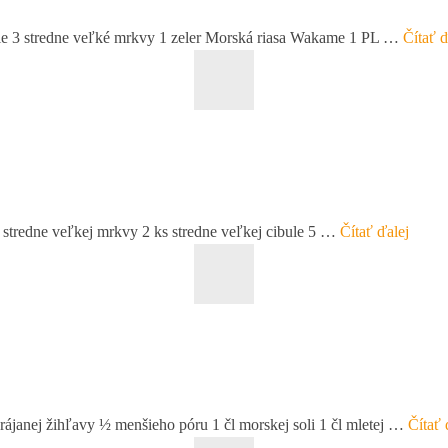
bule 3 stredne veľké mrkvy 1 zeler Morská riasa Wakame 1 PL …
Čítať ď
s stredne veľkej mrkvy 2 ks stredne veľkej cibule 5 …
Čítať ďalej
rájanej žihľavy ½ menšieho póru 1 čl morskej soli 1 čl mletej …
Čítať 